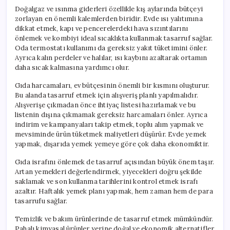
Doğalgaz ve ısınma giderleri özellikle kış aylarında bütçeyi
zorlayan en önemli kalemlerden biridir. Evde ısı yalıtımına
dikkat etmek, kapı ve pencerelerdeki hava sızıntılarını
önlemek ve kombiyi ideal sıcaklıkta kullanmak tasarruf sağlar.
Oda termostatı kullanımı da gereksiz yakıt tüketimini önler.
Ayrıca kalın perdeler ve halılar, ısı kaybını azaltarak ortamın
daha sıcak kalmasına yardımcı olur.
Gıda harcamaları, ev bütçesinin önemli bir kısmını oluşturur.
Bu alanda tasarruf etmek için alışveriş planlı yapılmalıdır.
Alışverişe çıkmadan önce ihtiyaç listesi hazırlamak ve bu
listenin dışına çıkmamak gereksiz harcamaları önler. Ayrıca
indirim ve kampanyaları takip etmek, toplu alım yapmak ve
mevsiminde ürün tüketmek maliyetleri düşürür. Evde yemek
yapmak, dışarıda yemek yemeye göre çok daha ekonomiktir.
Gıda israfını önlemek de tasarruf açısından büyük önem taşır.
Artan yemekleri değerlendirmek, yiyecekleri doğru şekilde
saklamak ve son kullanma tarihlerini kontrol etmek israfı
azaltır. Haftalık yemek planı yapmak, hem zaman hem de para
tasarrufu sağlar.
Temizlik ve bakım ürünlerinde de tasarruf etmek mümkündür.
Pahalı kimyasal ürünler yerine doğal ve ekonomik alternatifler