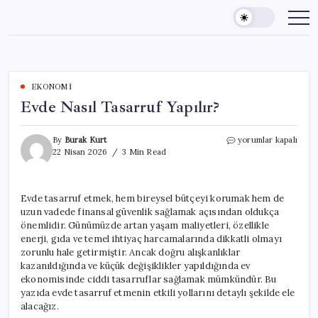
Skip
to
content
EKONOMI
Evde Nasıl Tasarruf Yapılır?
Evde
By
Burak Kurt
yorumlar kapalı
Nasıl
22 Nisan 2026
3 Min Read
Tasarruf
Yapılır?
için
Evde tasarruf etmek, hem bireysel bütçeyi korumak hem de
uzun vadede finansal güvenlik sağlamak açısından oldukça
önemlidir. Günümüzde artan yaşam maliyetleri, özellikle
enerji, gıda ve temel ihtiyaç harcamalarında dikkatli olmayı
zorunlu hale getirmiştir. Ancak doğru alışkanlıklar
kazanıldığında ve küçük değişiklikler yapıldığında ev
ekonomisinde ciddi tasarruflar sağlamak mümkündür. Bu
yazıda evde tasarruf etmenin etkili yollarını detaylı şekilde ele
alacağız.