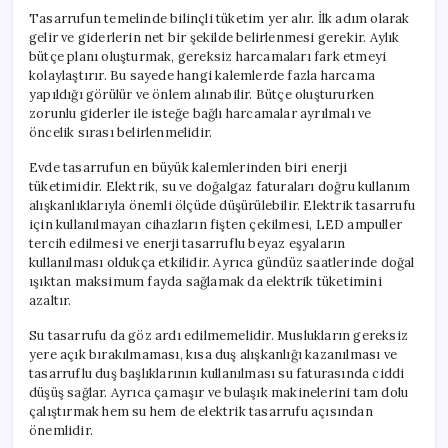
Tasarrufun temelinde bilinçli tüketim yer alır. İlk adım olarak
gelir ve giderlerin net bir şekilde belirlenmesi gerekir. Aylık
bütçe planı oluşturmak, gereksiz harcamaları fark etmeyi
kolaylaştırır. Bu sayede hangi kalemlerde fazla harcama
yapıldığı görülür ve önlem alınabilir. Bütçe oluştururken
zorunlu giderler ile isteğe bağlı harcamalar ayrılmalı ve
öncelik sırası belirlenmelidir.
Evde tasarrufun en büyük kalemlerinden biri enerji
tüketimidir. Elektrik, su ve doğalgaz faturaları doğru kullanım
alışkanlıklarıyla önemli ölçüde düşürülebilir. Elektrik tasarrufu
için kullanılmayan cihazların fişten çekilmesi, LED ampuller
tercih edilmesi ve enerji tasarruflu beyaz eşyaların
kullanılması oldukça etkilidir. Ayrıca gündüz saatlerinde doğal
ışıktan maksimum fayda sağlamak da elektrik tüketimini
azaltır.
Su tasarrufu da göz ardı edilmemelidir. Muslukların gereksiz
yere açık bırakılmaması, kısa duş alışkanlığı kazanılması ve
tasarruflu duş başlıklarının kullanılması su faturasında ciddi
düşüş sağlar. Ayrıca çamaşır ve bulaşık makinelerini tam dolu
çalıştırmak hem su hem de elektrik tasarrufu açısından
önemlidir.