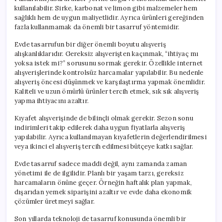
kullanılabilir. Sirke, karbonat ve limon gibi malzemeler hem
sağlıklı hem de uygun maliyetlidir. Ayrıca ürünleri gereğinden
fazla kullanmamak da önemli bir tasarruf yöntemidir.
Evde tasarrufun bir diğer önemli boyutu alışveriş
alışkanlıklarıdır. Gereksiz alışverişten kaçınmak, “ihtiyaç mı
yoksa istek mi?” sorusunu sormak gerekir. Özellikle internet
alışverişlerinde kontrolsüz harcamalar yapılabilir. Bu nedenle
alışveriş öncesi düşünmek ve karşılaştırma yapmak önemlidir.
Kaliteli ve uzun ömürlü ürünler tercih etmek, sık sık alışveriş
yapma ihtiyacını azaltır.
Kıyafet alışverişinde de bilinçli olmak gerekir. Sezon sonu
indirimleri takip edilerek daha uygun fiyatlarla alışveriş
yapılabilir. Ayrıca kullanılmayan kıyafetlerin değerlendirilmesi
veya ikinci el alışveriş tercih edilmesi bütçeye katkı sağlar.
Evde tasarruf sadece maddi değil, aynı zamanda zaman
yönetimi ile de ilgilidir. Planlı bir yaşam tarzı, gereksiz
harcamaların önüne geçer. Örneğin haftalık plan yapmak,
dışarıdan yemek siparişini azaltır ve evde daha ekonomik
çözümler üretmeyi sağlar.
Son yıllarda teknoloji de tasarruf konusunda önemli bir