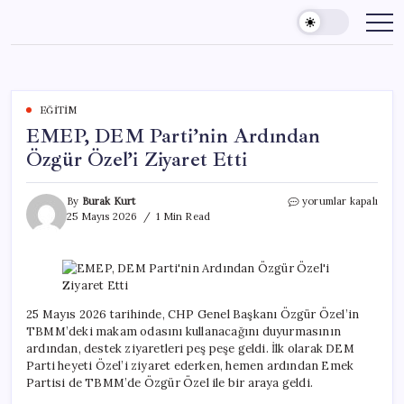
Skip
to
content
EĞITIM
EMEP, DEM Parti’nin Ardından
Özgür Özel’i Ziyaret Etti
EMEP,
By
Burak Kurt
yorumlar kapalı
DEM
25 Mayıs 2026
1 Min Read
Parti’nin
Ardından
Özgür
Özel’i
Ziyaret
Etti
25 Mayıs 2026 tarihinde, CHP Genel Başkanı Özgür Özel’in
için
TBMM’deki makam odasını kullanacağını duyurmasının
ardından, destek ziyaretleri peş peşe geldi. İlk olarak DEM
Parti heyeti Özel’i ziyaret ederken, hemen ardından Emek
Partisi de TBMM’de Özgür Özel ile bir araya geldi.