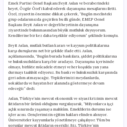
Emek Partisi Genel Başkanı Seyit Aslan ve beraberindeki
heyet, Özgür Özel’i kabul ederek dayanışma mesajlarını iletti.
Özel, ziyaretin önemine dikkat çekerek, “Bugün meclisteki
grup odalarımızda geçirilen bu ilk günde, EMEP Genel
Başkanı Seyit Aslan ve değerli heyetinin dayanışma
ziyaretinde bulunmasından büyük mutluluk duyuyorum.
Kendilerine bir kez daha teşekkür ediyorum” şeklinde konuştu.
Seyit Aslan, mutlak butlan kararı ve kayyum politikalarına
karşı duruşlarını net bir şekilde ifade etti. Aslan,
açıklamasında, “Bugün burada baskılara, şiddet politikalarına
ve hukuksuzluklara karşı bir aradayız. Dayanışma içerisinde
olmayı, birlikte mücadele etmeyi ve her koşulda yan yana
durmayı taahhüt ediyoruz. Bu baskı ve hukuksuzluk karşısında
geri adım atmayacağız. Tepkilerimizi meydanlarda,
sokaklarda ve hayatın her alanında göstermeye devam
edeceğiz” dedi.
Aslan, Türkiye’nin mevcut ekonomik ve siyasi krizinin mevcut
iktidarın bir ürünü olduğunu vurgulayarak, “Milyonlarca işçi
açlık sınırında yaşamaya mahkûm. Emeklilerin durumu ise
içler acısı. Gençlerimizin eğitim hakları elinden alınıyor.
Üniversiteler kayyumlarla yönetilmeye çalışılıyor. Tüm bu
sorunlar mevcut iktidarın eseridir. Biz, Türkiye’nin