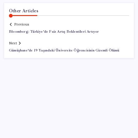
Other Articles
Previous
Bloomberg: Türkiye’de Faiz Artış Beklentileri Artıyor
Next
Gümüşhane’de 19 Yaşındaki Üniversite Öğrencisinin Gizemli Ölümü
SON YAZILAR
Ekran Kartı Fiyatlarına Zam Yolda: Yüzde 40’a Varan