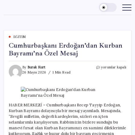
Skip
to
content
EĞITIM
Cumhurbaşkanı Erdoğan’dan Kurban
Bayramı’na Özel Mesaj
Cumhurbaşkanı
By
Burak Kurt
yorumlar kapalı
Erdoğan’dan
26 Mayıs 2026
1 Min Read
Kurban
Bayramı’na
Özel
Mesaj
için
HABER MERKEZİ – Cumhurbaşkanı Recep Tayyip Erdoğan,
Kurban Bayramı dolayısıyla bir mesaj yayımladı. Mesajında,
“Sevgili milletim, değerli kardeşlerim, sizleri en içten
selamlarımla karşılıyorum. Rabbimizin bizlere sunduğu bu
manevi fırsat olan Kurban Bayramınızı en samimi dileklerimle
kutluyorum. Sağlık ve huzur dolu bir bayram geçirmenin