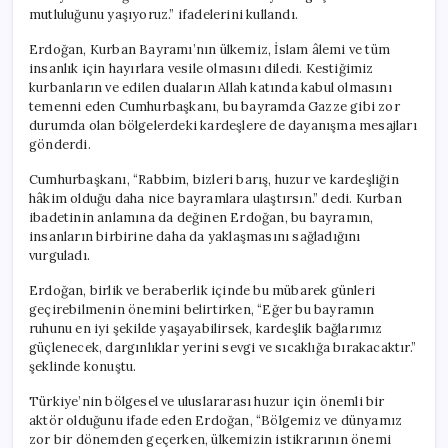
mutluluğunu yaşıyoruz.” ifadelerini kullandı.
Erdoğan, Kurban Bayramı’nın ülkemiz, İslam âlemi ve tüm
insanlık için hayırlara vesile olmasını diledi. Kestiğimiz
kurbanların ve edilen duaların Allah katında kabul olmasını
temenni eden Cumhurbaşkanı, bu bayramda Gazze gibi zor
durumda olan bölgelerdeki kardeşlere de dayanışma mesajları
gönderdi.
Cumhurbaşkanı, “Rabbim, bizleri barış, huzur ve kardeşliğin
hâkim olduğu daha nice bayramlara ulaştırsın.” dedi. Kurban
ibadetinin anlamına da değinen Erdoğan, bu bayramın,
insanların birbirine daha da yaklaşmasını sağladığını
vurguladı.
Erdoğan, birlik ve beraberlik içinde bu mübarek günleri
geçirebilmenin önemini belirtirken, “Eğer bu bayramın
ruhunu en iyi şekilde yaşayabilirsek, kardeşlik bağlarımız
güçlenecek, dargınlıklar yerini sevgi ve sıcaklığa bırakacaktır.”
şeklinde konuştu.
Türkiye’nin bölgesel ve uluslararası huzur için önemli bir
aktör olduğunu ifade eden Erdoğan, “Bölgemiz ve dünyamız
zor bir dönemden geçerken, ülkemizin istikrarının önemi