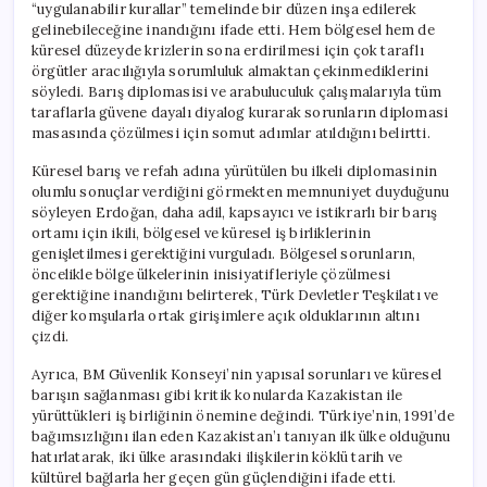
“uygulanabilir kurallar” temelinde bir düzen inşa edilerek
gelinebileceğine inandığını ifade etti. Hem bölgesel hem de
küresel düzeyde krizlerin sona erdirilmesi için çok taraflı
örgütler aracılığıyla sorumluluk almaktan çekinmediklerini
söyledi. Barış diplomasisi ve arabuluculuk çalışmalarıyla tüm
taraflarla güvene dayalı diyalog kurarak sorunların diplomasi
masasında çözülmesi için somut adımlar atıldığını belirtti.
Küresel barış ve refah adına yürütülen bu ilkeli diplomasinin
olumlu sonuçlar verdiğini görmekten memnuniyet duyduğunu
söyleyen Erdoğan, daha adil, kapsayıcı ve istikrarlı bir barış
ortamı için ikili, bölgesel ve küresel iş birliklerinin
genişletilmesi gerektiğini vurguladı. Bölgesel sorunların,
öncelikle bölge ülkelerinin inisiyatifleriyle çözülmesi
gerektiğine inandığını belirterek, Türk Devletler Teşkilatı ve
diğer komşularla ortak girişimlere açık olduklarının altını
çizdi.
Ayrıca, BM Güvenlik Konseyi’nin yapısal sorunları ve küresel
barışın sağlanması gibi kritik konularda Kazakistan ile
yürüttükleri iş birliğinin önemine değindi. Türkiye’nin, 1991’de
bağımsızlığını ilan eden Kazakistan’ı tanıyan ilk ülke olduğunu
hatırlatarak, iki ülke arasındaki ilişkilerin köklü tarih ve
kültürel bağlarla her geçen gün güçlendiğini ifade etti.