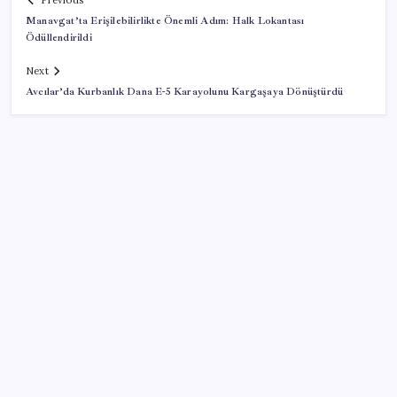
Previous
Manavgat’ta Erişilebilirlikte Önemli Adım: Halk Lokantası
Ödüllendirildi
Next
Avcılar’da Kurbanlık Dana E-5 Karayolunu Kargaşaya Dönüştürdü
SON YAZILAR
Yargıtay’dan Meryem Çap cinayeti kararına onama:
Ağırlaştırılmış müebbet cezası kesinleşti
Selahattin Demirtaş, Narin Güran’ın babası Arif
Güran ile görüştü: ‘Suçu somut delillerle