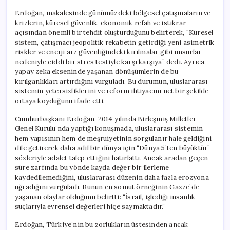
Erdoğan, makalesinde günümüzdeki bölgesel çatışmaların ve
krizlerin, küresel güvenlik, ekonomik refah ve istikrar
açısından önemli bir tehdit oluşturduğunu belirterek, “Küresel
sistem, çatışmacı jeopolitik rekabetin getirdiği yeni asimetrik
riskler ve enerji arz güvenliğindeki kırılmalar gibi unsurlar
nedeniyle ciddi bir stres testiyle karşı karşıya” dedi. Ayrıca,
yapay zeka ekseninde yaşanan dönüşümlerin de bu
kırılganlıkları artırdığını vurguladı. Bu durumun, uluslararası
sistemin yetersizliklerini ve reform ihtiyacını net bir şekilde
ortaya koyduğunu ifade etti.
Cumhurbaşkanı Erdoğan, 2014 yılında Birleşmiş Milletler
Genel Kurulu’nda yaptığı konuşmada, uluslararası sistemin
hem yapısının hem de meşruiyetinin sorgulanır hale geldiğini
dile getirerek daha adil bir dünya için “Dünya 5’ten büyüktür”
sözleriyle adalet talep ettiğini hatırlattı. Ancak aradan geçen
süre zarfında bu yönde kayda değer bir ilerleme
kaydedilemediğini, uluslararası düzenin daha fazla erozyona
uğradığını vurguladı. Bunun en somut örneğinin Gazze’de
yaşanan olaylar olduğunu belirtti: “İsrail, işlediği insanlık
suçlarıyla evrensel değerleri hiçe saymaktadır.”
Erdoğan, Türkiye’nin bu zorlukların üstesinden ancak