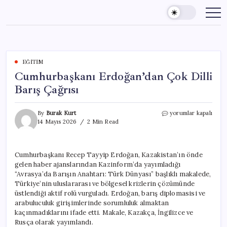
Skip
to
content
EĞITIM
Cumhurbaşkanı Erdoğan’dan Çok Dilli
Barış Çağrısı
Cumhurbaşkanı
By
Burak Kurt
yorumlar kapalı
Erdoğan’dan
14 Mayıs 2026
2 Min Read
Çok
Dilli
Barış
Cumhurbaşkanı Recep Tayyip Erdoğan, Kazakistan’ın önde
Çağrısı
gelen haber ajanslarından Kazinform’da yayımladığı
için
“Avrasya’da Barışın Anahtarı: Türk Dünyası” başlıklı makalede,
Türkiye’nin uluslararası ve bölgesel krizlerin çözümünde
üstlendiği aktif rolü vurguladı. Erdoğan, barış diplomasisi ve
arabuluculuk girişimlerinde sorumluluk almaktan
kaçınmadıklarını ifade etti. Makale, Kazakça, İngilizce ve
Rusça olarak yayımlandı.