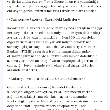
verilerini analiz ederek, Tatha Ghose imzasıyla yayımladığı
raporda cari işlemler açığındaki artış, rezervlerdeki azalma ve
enflasyon görünümünü temel risk faktörleri olarak sıraladı.
**Cari Açık ve Rezervler Üzerindeki Endişeler**
Raporda yer alan verilere göre, mart ayında cari işlemler açığı
neredeyse iki katına çıkarak 9 milyar 700 milyon dolara ulaştı.
Ayrıca, portföy yatırımlarında 14 milyar 800 milyon dolar,
diğer yatırımlarda ise 11 milyar 700 milyon dolarlık net
sermaye çıkışları kaydedildi. Türkiye Cumhuriyet Merkez
Bankası (TCMB) rezervleri ise finansman akışlarındaki
olumsuz eğilim nedeniyle 43 milyar 400 milyon dolarlık bir
azalma yaşadı. Artan enerji fiyatları ve jeopolitik gerilimler,
cari açığın büyümesinde etkili olan temel dışsal faktörler
arasında gösterildi.
**Enflasyon ve Para Politikası Üzerine Görüşler**
Commerzbank, enflasyon eğilimindeki hızlanmanın
süreceğini öngörüyor. Ayrıca, TCMB’nin mevcut veriler
ışığında ek sıkılaştırma adımlarını atma konusundaki
isteksizliği, piyasalardaki risk algısını artıran bir unsur olarak
değerlendirildi. Raporda, rezerv kayıpları ve yüksek