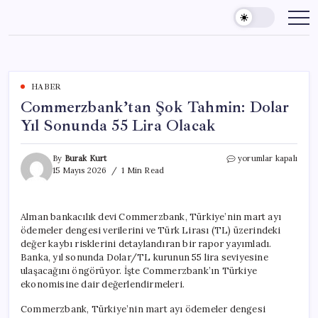
Skip
to
content
HABER
Commerzbank’tan Şok Tahmin: Dolar
Yıl Sonunda 55 Lira Olacak
Commerzbank’tan
By
Burak Kurt
yorumlar kapalı
Şok
15 Mayıs 2026
1 Min Read
Tahmin:
Dolar
Yıl
Alman bankacılık devi Commerzbank, Türkiye’nin mart ayı
Sonunda
ödemeler dengesi verilerini ve Türk Lirası (TL) üzerindeki
55
Lira
değer kaybı risklerini detaylandıran bir rapor yayımladı.
Olacak
Banka, yıl sonunda Dolar/TL kurunun 55 lira seviyesine
için
ulaşacağını öngörüyor. İşte Commerzbank’ın Türkiye
ekonomisine dair değerlendirmeleri.
Commerzbank, Türkiye’nin mart ayı ödemeler dengesi