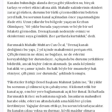
Kanalın bulunduğu alanda derya gibi yükselen su, birçok
tarlayı ve evleri etkisi altına aldı. Mahalle sakinlerinin ekinleri
zarar görürken, durumu bir türlü çözemediklerini belirten
yerel halk, bu sorunun kanal açılmadan önce yaşanmadığını
ifade etti. Uzun yıllardır bu bölgede yaşayan Kezban
Gümüşsoy, “60 yıldır burada yaşıyorum ve böyle bir sel
felaketi görmedim. Drenaj kanalı nedeniyle evimiz ve
ekinlerimiz suya gömüldü. Zor şartlarda kurtulduk,” dedi.
Sarımsaklı Mahalle Muhtarı Can Öcal, “Drenaj kanalı
dediğimiz bu yapı, 2 yıl içinde mahallemizi perişan etti.
Çiftçilerimizin ne ekini, ne buğdayı, ne de evlerini
koruyabildiği bir durumdayız. Açılışında bu durumu yetkililere
bildirdik, ancak hiçbir önlem alınmadı. Şu anda köyümüz
bataklık ve çamur içinde. Bu halk böyle bir muameleyi hak
etmiyor, çiftçimiz zor durumda,” şeklinde konuştu.
Tüketiciler Birliği Genel Başkanı Mahmut Şahin ise, “İki yıldır
bu sorunun çözülmesi için çabalıyoruz. 8 kilometrelik bir
kanal açıp, onu bir yere bağlamamak açık bir ihmal. İki haftada
Sarımsaklı iki kez su baskınına uğradı. İnsanların mahsulleri
harabe oldu, evleri su altında kaldı ama hâlâ bir çözüm
üretilmiyor. Yağışlar devam ettikçe, bu sorun tekrarlayacaktır.
Bu kanalın çıkışı yoksa su durmaz, köylü mağdur olmaya