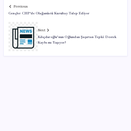
Previous
Gençler CHP’de Olağanüstü Kurultay Talep Ediyor
Next
Kılıçdaroğlu’nun Oğlundan Şaşırtan Tepki: Destek
Kaybı mı Yaşıyor?
SON YAZILAR
Türkiye, Suudi Arabistan ve Pakistan üçlü savunma