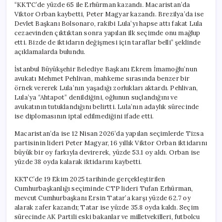
“KKTC’de yüzde 65 ile Erhürman kazandı. Macaristan’da
Viktor Orban kaybetti, Peter Magyar kazandı. Brezilya’da ise
Devlet Başkanı Bolsonaro, rakibi Lula’yı hapse attı fakat Lula
cezaevinden çıktıktan sonra yapılan ilk seçimde onu mağlup
etti. Bizde de iktidarın değişmesi için taraflar belli” şeklinde
açıklamalarda bulundu.
İstanbul Büyükşehir Belediye Başkanı Ekrem İmamoğlu’nun
avukatı Mehmet Pehlivan, mahkeme sırasında benzer bir
örnek vererek Lula’nın yaşadığı zorlukları aktardı. Pehlivan,
Lula’ya “Ahtapot” denildiğini, oğlunun suçlandığını ve
avukatının tutuklandığını belirtti. Lula’nın adaylık sürecinde
ise diplomasının iptal edilmediğini ifade etti.
Macaristan’da ise 12 Nisan 2026’da yapılan seçimlerde Tizsa
partisinin lideri Peter Magyar, 16 yıllık Viktor Orban iktidarını
büyük bir oy farkıyla devirerek, yüzde 53.1 oy aldı. Orban ise
yüzde 38 oyda kalarak iktidarını kaybetti.
KKTC’de 19 Ekim 2025 tarihinde gerçekleştirilen
Cumhurbaşkanlığı seçiminde CTP lideri Tufan Erhürman,
mevcut Cumhurbaşkanı Ersin Tatar’a karşı yüzde 62.7 oy
alarak zafer kazandı; Tatar ise yüzde 35.8 oyda kaldı. Seçim
sürecinde AK Partili eski bakanlar ve milletvekilleri, futbolcu