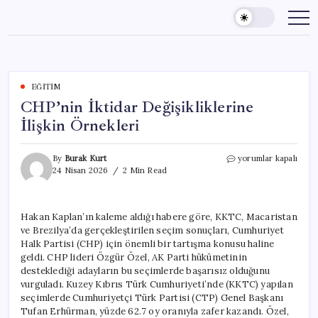
Skip
to
content
EĞITIM
CHP’nin İktidar Değişikliklerine
İlişkin Örnekleri
CHP’nin
By
Burak Kurt
yorumlar kapalı
İktidar
24 Nisan 2026
2 Min Read
Değişikliklerine
İlişkin
Örnekleri
Hakan Kaplan’ın kaleme aldığı habere göre, KKTC, Macaristan
için
ve Brezilya’da gerçekleştirilen seçim sonuçları, Cumhuriyet
Halk Partisi (CHP) için önemli bir tartışma konusu haline
geldi. CHP lideri Özgür Özel, AK Parti hükümetinin
desteklediği adayların bu seçimlerde başarısız olduğunu
vurguladı. Kuzey Kıbrıs Türk Cumhuriyeti’nde (KKTC) yapılan
seçimlerde Cumhuriyetçi Türk Partisi (CTP) Genel Başkanı
Tufan Erhürman, yüzde 62.7 oy oranıyla zafer kazandı. Özel,