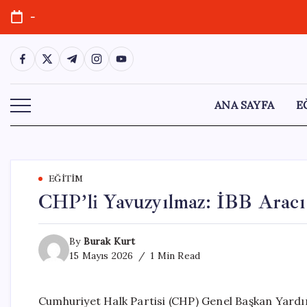
Skip
-
to
content
https://www.facebook.com/
https://twitter.com/
https://t.me/
https://www.instagram.com/
https://youtube.com/
ANA SAYFA
E
EĞITIM
CHP’li Yavuzyılmaz: İBB Aracı
By
Burak Kurt
15 Mayıs 2026
1 Min Read
Cumhuriyet Halk Partisi (CHP) Genel Başkan Yardım