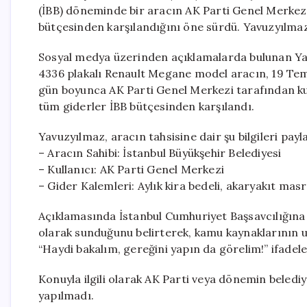
(İBB) döneminde bir aracın AK Parti Genel Merkezi’
bütçesinden karşılandığını öne sürdü. Yavuzyılmaz, 
Sosyal medya üzerinden açıklamalarda bulunan Yav
4336 plakalı Renault Megane model aracın, 19 Tem
gün boyunca AK Parti Genel Merkezi tarafından kull
tüm giderler İBB bütçesinden karşılandı.
Yavuzyılmaz, aracın tahsisine dair şu bilgileri payla
– Aracın Sahibi: İstanbul Büyükşehir Belediyesi
– Kullanıcı: AK Parti Genel Merkezi
– Gider Kalemleri: Aylık kira bedeli, akaryakıt ma
Açıklamasında İstanbul Cumhuriyet Başsavcılığına ç
olarak sunduğunu belirterek, kamu kaynaklarının us
“Haydi bakalım, gereğini yapın da görelim!” ifadeleri
Konuyla ilgili olarak AK Parti veya dönemin beledi
yapılmadı.