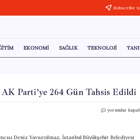
Subscribe t
ĞİTİM
EKONOMİ
SAĞLIK
TEKNOLOJİ
TANI
 AK Parti’ye 264 Gün Tahsis Edildi
CHP’li
yorumlar kapal
Yavuzyılmaz:
İBB
Aracı
AK
cısı Deniz Yavuzyılmaz, İstanbul Büyükşehir Belediyesi