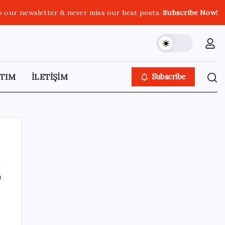
o our newsletter & never miss our best posts.
Subscribe Now!
TIM
İLETİŞİM
Subscribe
ı
SON YAZILAR
Türkiye, Suudi Arabistan ve Pakistan üçlü
savunma anlaşması imzaladı