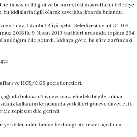
Parti’ye
ne tahsis edildiğini ve bu süreçteki masrafların belediye
264
bu iddialarla ilgili olarak savcılığa ihbarda bulundu.
Gün
Tahsis
uzyılmaz, İstanbul Büyükşehir Belediyesi’ne ait 34 DH
Edildi
muz 2018 ile 9 Nisan 2019 tarihleri arasında toplam 264
için
anıldığını dile getirdi. İddiaya göre, bu süre zarfındaki
ştı:
srafları ve HGS/OGS geçiş ücretleri.
ağrıda bulunan Yavuzyılmaz, elindeki bilgileri ihbar
ulsüz kullanımı konusunda yetkilileri göreve davet etti.
yle tepkisini dile getirdi.
ye yetkililerinden henüz herhangi bir resmi açıklama