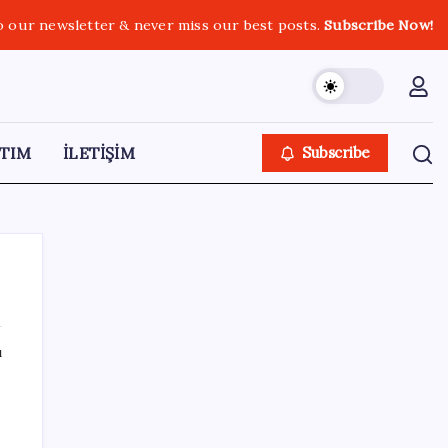
o our newsletter & never miss our best posts.
Subscribe Now!
TIM
İLETİŞİM
Subscribe
ı
SON YAZILAR
Ekran Kartı Fiyatlarına Zam Yolda: Yüzde
40’a Varan Fiyat Artışı