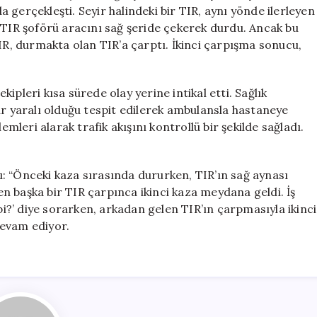
Şoförü
gerçekleşti. Seyir halindeki bir TIR, aynı yönde ilerleyen
Ciddi
 TIR şoförü aracını sağ şeride çekerek durdu. Ancak bu
Yaralandı
TIR, durmakta olan TIR’a çarptı. İkinci çarpışma sonucu,
için
ekipleri kısa sürede olay yerine intikal etti. Sağlık
ır yaralı olduğu tespit edilerek ambulansla hastaneye
emleri alarak trafik akışını kontrollü bir şekilde sağladı.
: “Önceki kaza sırasında dururken, TIR’ın sağ aynası
n başka bir TIR çarpınca ikinci kaza meydana geldi. İş
?’ diye sorarken, arkadan gelen TIR’ın çarpmasıyla ikinci
 devam ediyor.