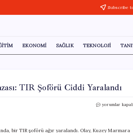
Subscribe t
ĞİTİM
EKONOMİ
SAĞLIK
TEKNOLOJİ
TANI
azası: TIR Şoförü Ciddi Yaralandı
Çatalca’da
yorumlar kapal
Zincirleme
Trafik
Kazası:
TIR
nda, bir TIR şoförü ağır yaralandı. Olay, Kuzey Marmara