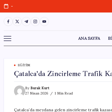
Skip
-
to
content
https://www.facebook.com/
https://twitter.com/
https://t.me/
https://www.instagram.com/
https://youtube.com/
ANA SAYFA
E
EĞITIM
Çatalca’da Zincirleme Trafik K
By
Burak Kurt
27 Nisan 2026
1 Min Read
Çatalca’da meydana gelen zincirleme trafik kazası