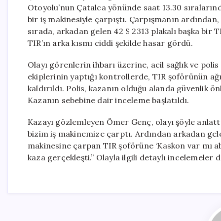
Otoyolu’nun Çatalca yönünde saat 13.30 sıralarında 
bir iş makinesiyle çarpıştı. Çarpışmanın ardından,
sırada, arkadan gelen 42 S 2313 plakalı başka bir 
TIR’ın arka kısmı ciddi şekilde hasar gördü.
Olayı görenlerin ihbarı üzerine, acil sağlık ve polis 
ekiplerinin yaptığı kontrollerde, TIR şoförünün ağ
kaldırıldı. Polis, kazanın olduğu alanda güvenlik önl
Kazanın sebebine dair inceleme başlatıldı.
Kazayı gözlemleyen Ömer Genç, olayı şöyle anlattı
bizim iş makinemize çarptı. Ardından arkadan gele
makinesine çarpan TIR şoförüne ‘Kaskon var mı abi
kaza gerçekleşti.” Olayla ilgili detaylı incelemeler