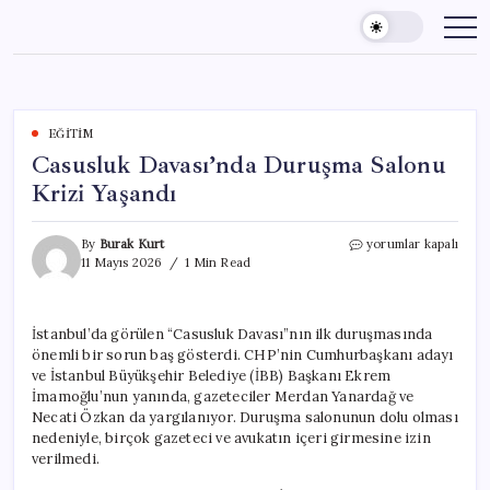
Skip
to
content
EĞITIM
Casusluk Davası’nda Duruşma Salonu
Krizi Yaşandı
Casusluk
By
Burak Kurt
yorumlar kapalı
Davası’nda
11 Mayıs 2026
1 Min Read
Duruşma
Salonu
Krizi
İstanbul’da görülen “Casusluk Davası”nın ilk duruşmasında
Yaşandı
önemli bir sorun baş gösterdi. CHP’nin Cumhurbaşkanı adayı
için
ve İstanbul Büyükşehir Belediye (İBB) Başkanı Ekrem
İmamoğlu’nun yanında, gazeteciler Merdan Yanardağ ve
Necati Özkan da yargılanıyor. Duruşma salonunun dolu olması
nedeniyle, birçok gazeteci ve avukatın içeri girmesine izin
verilmedi.