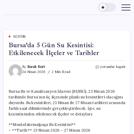
Skip
to
content
EĞITIM
Bursa’da 5 Gün Su Kesintisi:
Etkilenecek İlçeler ve Tarihler
Bursa’da
By
Burak Kurt
yorumlar kapalı
5
24 Nisan 2026
2 Min Read
Gün
Su
Kesintisi:
Bursa Su ve Kanalizasyon İdaresi (BUSKİ), 23 Nisan 2026
Etkilenecek
tarihinde Bursa’nın üç ilçesinde planlı su kesintileri olacağını
İlçeler
ve
duyurdu. Su kesintileri, 23 Nisan ile 27 Nisan tarihleri arasında
Tarihler
farklı saat dilimlerinde gerçekleştirilecek. İşte, su
için
kesintisinden etkilenecek ilçeler ve detayları:
**Mustafakemalpaşa Su Kesintisi**
– **Tarih:** 23 Nisan 2026 – 27 Nisan 2026