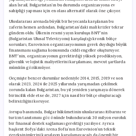
alan İsrail, Bulgaristan’ın bu durumda organizasyona ev
sahipliği yapması için en olası alternatif olarak öne çıkıyor.
Uluslararası arenada büyük bir heyecanla karşılanan bu
zaferin hemen ardından, Bulgaristan’daki mali krizler tekrar
gündem oldu. Ülkenin resmi yayın kuruluşu BNT’nin
(Bulgaristan Ulusal Televizyonu) karşılaştığı kronik bütçe
sorunları, Eurovision organizasyonunun gerek duyduğu büyük
finansmanı sağlama konusunda ciddi engeller oluşturuyor.
BNT’nin, organizasyonun gerektirdiği yüksek prodüksiyon,
güvenlik ve lojistik maliyetlerini karşılaması, mevcut şartlarda
mümkün gözükmüyor.
Geçmişte benzer durumlar nedeniyle 2014, 2015, 2019 ve son
olarak 2023, 2024 ile 2025 yıllarında yarışmadan çekilmek
zorunda kalan Bulgaristan, bu yıl yeniden yarışmaya dönerek
birincilik elde etse de, 2027 için nasıl bir bütçe oluşturacağı
belirsizliğini koruyor.
Avrupa basınında, Bulgar hükümetinin uluslararası itibarını ve
turizm tanıtımını göz önünde bulundurarak 30 milyon euroluk
bir finansal destek sağlaması gerektiği yazılıyor. Ayrıca
başkent Sofya’daki Arena Sofia’nın Eurovision’un teknik
gereksinimlerini karşılayıp karşılamayacağı da önemli bir