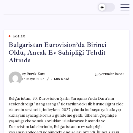
Skip
to
content
EĞITIM
Bulgaristan Eurovision’da Birinci
Oldu, Ancak Ev Sahipliği Tehdit
Altında
Bulgaristan
By
Burak Kurt
yorumlar kapalı
Eurovision’da
17 Mayıs 2026
2 Min Read
Birinci
Oldu,
Ancak
Bulgaristan, 70. Eurovision Şarkı Yarışması’nda Dara’nın
Ev
seslendirdiği “Bangaranga” ile tarihindeki ilk birinciliğini elde
Sahipliği
Tehdit
etmenin sevinci içindeyken, 2027 yılında bu başarıyı kutlayıp
Altında
kutlayamayacağı konusu gündeme geldi. Ülkenin geçmişte
için
yaşadığı ekonomik zorluklar, uluslararası basında ve
Eurovision kulislerinde, Bulgaristan’ın ev sahipliği
yapamayabileceği yönündeki endişeleri artırdı. İkinci sırayı