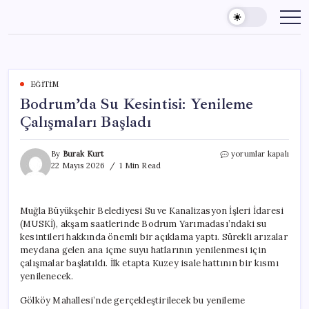
Skip
to
content
EĞITIM
Bodrum’da Su Kesintisi: Yenileme
Çalışmaları Başladı
Bodrum’da
By
Burak Kurt
yorumlar kapalı
Su
22 Mayıs 2026
1 Min Read
Kesintisi:
Yenileme
Çalışmaları
Muğla Büyükşehir Belediyesi Su ve Kanalizasyon İşleri İdaresi
Başladı
(MUSKİ), akşam saatlerinde Bodrum Yarımadası’ndaki su
için
kesintileri hakkında önemli bir açıklama yaptı. Sürekli arızalar
meydana gelen ana içme suyu hatlarının yenilenmesi için
çalışmalar başlatıldı. İlk etapta Kuzey isale hattının bir kısmı
yenilenecek.
Gölköy Mahallesi’nde gerçekleştirilecek bu yenileme