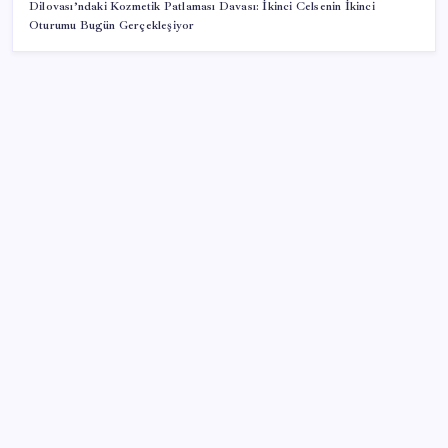
Dilovası’ndaki Kozmetik Patlaması Davası: İkinci Celsenin İkinci
Oturumu Bugün Gerçekleşiyor
SON YAZILAR
Ekran Kartı Fiyatlarına Zam Yolda: Yüzde 40’a Varan
Fiyat Artışı
Türkiye, Suudi Arabistan ve Pakistan üçlü savunma
anlaşması imzaladı
ABD ile ticaret gerilimine rağmen artış: Çin malları
tüm dünyayı sarıyor