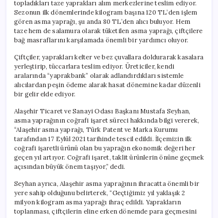
topladıkları taze yaprakları alım merkezlerine teslim ediyor.
Sezonun ilk dönemlerinde kilogram başına 120 TL’den işlem
gören asma yaprağı, şu anda 80 TL’den alıcı buluyor. Hem
taze hem de salamura olarak tüketilen asma yaprağı, çiftçilere
bağ masraflarını karşılamada önemli bir yardımcı oluyor.
Çiftçiler, yaprakları kelter ve bez çuvallara doldurarak kasalara
yerleştirip, tüccarlara teslim ediyor. Üreticiler, kendi
aralarında “yaprakbank” olarak adlandırdıkları sistemle
alıcılardan peşin ödeme alarak hasat dönemine kadar düzenli
bir gelir elde ediyor.
Alaşehir Ticaret ve Sanayi Odası Başkanı Mustafa Seyhan,
asma yaprağının coğrafi işaret süreci hakkında bilgi vererek,
“Alaşehir asma yaprağı, Türk Patent ve Marka Kurumu
tarafından 17 Eylül 2021 tarihinde tescil edildi. İlçemizin ilk
coğrafi işaretli ürünü olan bu yaprağın ekonomik değeri her
geçen yıl artıyor. Coğrafi işaret, taklit ürünlerin önüne geçmek
açısından büyük önem taşıyor,” dedi.
Seyhan ayrıca, Alaşehir asma yaprağının ihracatta önemli bir
yere sahip olduğunu belirterek, “Geçtiğimiz yıl yaklaşık 2
milyon kilogram asma yaprağı ihraç edildi. Yaprakların
toplanması, çiftçilerin eline erken dönemde para geçmesini