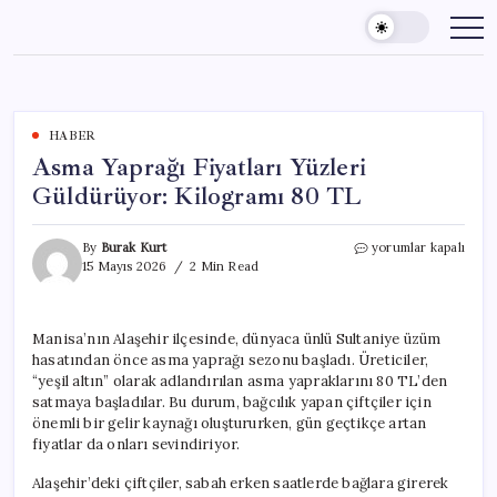
Skip
to
content
HABER
Asma Yaprağı Fiyatları Yüzleri
Güldürüyor: Kilogramı 80 TL
Asma
By
Burak Kurt
yorumlar kapalı
Yaprağı
15 Mayıs 2026
2 Min Read
Fiyatları
Yüzleri
Güldürüyor:
Manisa’nın Alaşehir ilçesinde, dünyaca ünlü Sultaniye üzüm
Kilogramı
hasatından önce asma yaprağı sezonu başladı. Üreticiler,
80
TL
“yeşil altın” olarak adlandırılan asma yapraklarını 80 TL’den
için
satmaya başladılar. Bu durum, bağcılık yapan çiftçiler için
önemli bir gelir kaynağı oluştururken, gün geçtikçe artan
fiyatlar da onları sevindiriyor.
Alaşehir’deki çiftçiler, sabah erken saatlerde bağlara girerek