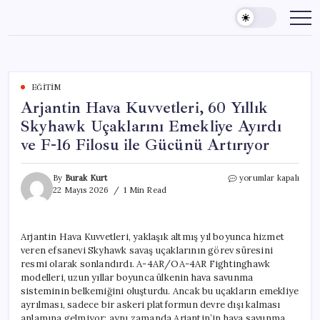
Skip
to
content
EĞITIM
Arjantin Hava Kuvvetleri, 60 Yıllık
Skyhawk Uçaklarını Emekliye Ayırdı
ve F-16 Filosu ile Gücünü Artırıyor
Arjantin
By
Burak Kurt
yorumlar kapalı
Hava
22 Mayıs 2026
1 Min Read
Kuvvetleri,
60
Yıllık
Arjantin Hava Kuvvetleri, yaklaşık altmış yıl boyunca hizmet
Skyhawk
veren efsanevi Skyhawk savaş uçaklarının görev süresini
Uçaklarını
Emekliye
resmi olarak sonlandırdı. A-4AR/OA-4AR Fightinghawk
Ayırdı
modelleri, uzun yıllar boyunca ülkenin hava savunma
ve
sisteminin belkemiğini oluşturdu. Ancak bu uçakların emekliye
F-
ayrılması, sadece bir askeri platformun devre dışı kalması
16
anlamına gelmiyor; aynı zamanda Arjantin’in hava savunma