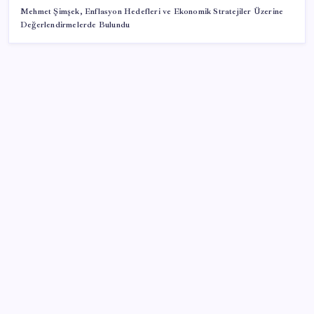
Mehmet Şimşek, Enflasyon Hedefleri ve Ekonomik Stratejiler Üzerine
Değerlendirmelerde Bulundu
SON YAZILAR
Trump’ın telefon trafiği ve sürpriz faiz sinyali:
Fed’de neler oluyor?
Ankara Emniyeti’nde sürpriz atama: Belediye
soruşturmalarını yürüten isim ‘terfi’ etti
Yargıtay’dan Meryem Çap cinayeti kararına onama:
Ağırlaştırılmış müebbet cezası kesinleşti