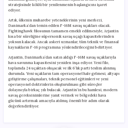
Filosu
stratejisinde köklü bir yenilenmenin başlangıcını işaret
ile
ediyor.
Gücünü
Artırıyor
Artık, ülkenin muharebe yeteneklerinin yeni merkezi,
için
Danimarka’dan temin edilen F-16M savaş uçakları olacak.
Fightinghawk filosunun tamamen emekli edilmesiyle, Arjantin
kısa bir süreliğine süpersonik savaş uçağı kapasitelerinden
yoksun kalacak. Ancak askeri uzmanlar, tüm teknik ve finansal
kaynakların F-16 programına yönlendirileceğini belirtiyor.
Arjantin, Danimarka’dan satın aldığı F-16M savaş uçaklarıyla
hava savunma kapasitesini yeniden inşa ediyor. Yeni filo,
toplamda 24 uçaktan oluşacak ve ilk 6’lık parti teslim alınmış
durumda. Yeni uçakların tam operasyonel hale gelmesi, altyapı
geliştirme çalışmaları, teknik personel eğitimleri ve yeni
operasyonel doktrinlerin oluşturulması gibi süreçler
dolayısıyla birkaç yılı bulacak. Arjantin’in bu hamlesi, modern
savaş gereksinimlerine yanıt vermek ve bölgedeki hava
gücünü artırmak amacıyla atılmış önemli bir adım olarak
değerlendiriliyor.