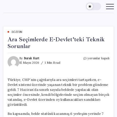
Skip
to
content
EĞITIM
Ara Seçimlerde E-Devlet’teki Teknik
Sorunlar
Ara
By
Burak Kurt
yorumlar kapalı
Seçimlerde
15 Mayıs 2026
1 Min Read
E-
Devlet’teki
Teknik
Türkiye, CHP’nin çağrılarıyla ara seçimleri tartışırken, e-
Sorunlar
Devlet sistemi üzerinde yaşanan teknik bir problem gündeme
için
geldi. 7 Haziran’da sınırlı sayıda beldede yapılacak olan
seçimler öncesinde, kendi bölgelerinde seçim olmayan birçok
vatandaş, e-Devlet üzerinden oy kullanacakları sandıkları
görüntüledi.
Bu kapsamda, belde statüsü kazanmış 6 yerleşim yerinde 7