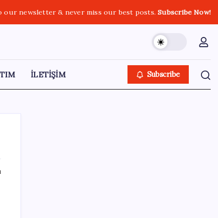
o our newsletter & never miss our best posts.
Subscribe Now!
TIM
İLETİŞİM
Subscribe
ı
SON YAZILAR
Ankara Emniyeti’nde sürpriz atama:
Belediye soruşturmalarını yürüten isim