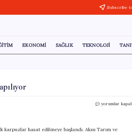
Subscribe t
ĞİTİM
EKONOMİ
SAĞLIK
TEKNOLOJİ
TANI
apılıyor
Antalya’da
yorumlar kapal
İlk
Karpuz
Hasadı
Yapılıyor
lk karpuzlar hasat edilmeye başlandı. Aksu Tarım ve