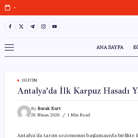
Skip
-
to
content
https://www.facebook.com/
https://twitter.com/
https://t.me/
https://www.instagram.com/
https://youtube.com/
ANA SAYFA
E
EĞITIM
Antalya’da İlk Karpuz Hasadı Y
By
Burak Kurt
26 Nisan 2026
1 Min Read
Antalya’da tarım sezonunun başlamasıyla birlikte i