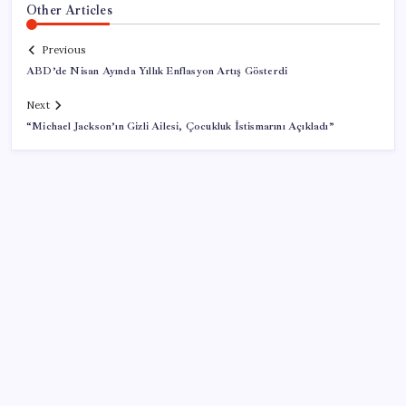
Other Articles
Previous
ABD’de Nisan Ayında Yıllık Enflasyon Artış Gösterdi
Next
“Michael Jackson’ın Gizli Ailesi, Çocukluk İstismarını Açıkladı”
SON YAZILAR
Ekran Kartı Fiyatlarına Zam Yolda: Yüzde 40’a Varan
Fiyat Artışı