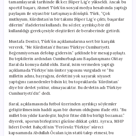
tamamlayarak tarihinde ilk kez Süper Lig’e yükseldi. Ancak bu
sportif başarı, Ahmet Türk’ün sosyal medya hesabında yaptığı
paylaşım ile siyasi bir tartışmaya dönüştü. Türk, “Çok
mutluyum, Kürdistan’ın bir takımı Süper Lig’e çıktı, başarılar
dilerim” ifadelerini kullandı. Bu sözler, ayrılıkçı bir dil
kullanıldığı gerekçesiyle eleştirileri de beraberinde getirdi.
Mustafa Destici, Türk’ün açıklamalarına sert bir karşılık
vererek, “Ne Kürdistan’ı! Burası Türkiye Cumhuriyeti.
Beğenmiyorsan defolup gidersin.” şeklinde bir mesaj paylaştı.
Bu tepkilerin ardından Cumhurbaşkanı Başdanışmanı Oktay
Saral da konuya dahil oldu. Saral, isim vermeden yaptığı
açıklamada Türkiye’nin üniter yapısını vurguladı ve “Bu
milletin adını, bayrağını, devletini yok sayarak siyaset
yaptığını zannedenler bilsin ki; bu topraklarda ‘Kürdistan’
diye bir devlet yoktur, olmayacaktır. Bu devletin adı Türkiye
Cumhuriyeti’dir.” dedi.
Saral, açıklamasında futbol üzerinden ayrılıkçı söylemler
geliştirilmesinin haddi aşan bir durum olduğunu ifade etti. “Bu
millet bin yıldır kardeştir, hiçbir fitne dili bu birliği bozamaz.”
diyerek, sporun birleştirici gücüne dikkat çekti. Ayrıca, MHP
lideri Devlet Bahçeli’nin ‘Terörsüz Türkiye’ süreci
kapsamında Abdullah Öcalan için statü talep etmesi, bu