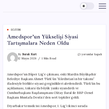
Skip
to
content
EĞITIM
Amedspor’un Yükselişi Siyasi
Tartışmalara Neden Oldu
Amedspor’un
By
Burak Kurt
yorumlar kapalı
Yükselişi
12 Mayıs 2026
1 Min Read
Siyasi
Tartışmalara
Neden
Amedspor’un Süper Lig’e çıkması, eski Mardin Büyükşehir
Oldu
Belediye Başkanı Ahmet Türk’ün “Kürdistan’ın bir takımı”
için
ifadesiyle birlikte siyasi gerginlikleri alevlendirdi. Türk’ün bu
açıklaması, Ankara’da büyük yankı uyandırdı ve
Cumhurbaşkanı Başdanışmanı Oktay Saral ile BBP Genel
Başkanı Mustafa Destici’den sert tepkiler geldi.
Diyarbakır temsilcisi Amedspor, 1. Lig’i ikinci sırada