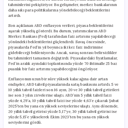
tahminlerini pekiştiriyor. Bu gelişmeler, merkez bankalarının
daha sıkı para politikalarına yönelebileceği beklentilerini
artırdı.
Son açıklanan ABD enflasyon verileri, piyasa beklentilerini
aşarak yükseliş gösterdi. Bu durum, yatırımcıların ABD
Merkez Bankası (Fed) tarafından faiz artırımı yapılabileceği
yönündeki beklentilerini güçlendirdi. Savaş öncesinde,
piyasalarda Fed’in yıl boyunca iki kez faiz indirimine
gidebileceği bekleniyordu. Ancak, savaş sonrası belirsizlikler
bu tahminleri tamamen değiştirdi. Piyasalardaki fiyatlamalar,
Fed’in aralık ayındaki toplantısında yüzde 70 ihtimalle 25 baz
puanlık bir faiz artırımı yapabileceğini öngörüyor.
Enflasyonun uzun bir süre yüksek kalacağına dair artan
endişeler, ABD tahvil piyasalarında satış baskısını artırdı. 5 ve
10 yıllık tahvil faizleri son 16 ayın, 20 ve 30 yıllık tahvil getirileri
ise son 3 yılın zirvelerine ulaştı. ABD’nin 5 yıllık tahvil faizi
yüzde 4,29’a, 10 yıllık tahvil faizi ise yüzde 4,63’e çıkarak Şubat
2025’ten bu yana en yüksek seviyelerine ulaştı. Aynı dönemde,
20 yıllık tahvil getirisi yüzde 5,17’ye, 30 yıllık tahvil getirisi ise
yüzde 5,15’e yükselerek Ekim 2023’ten bu yana en yüksek
seviyelerini gördü.