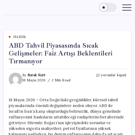
Skip
to
content
HABER
ABD Tahvil Piyasasında Sıcak
Gelişmeler: Faiz Artışı Beklentileri
Tırmanıyor
ABD
By
Burak Kurt
yorumlar kapalı
Tahvil
18 Mayıs 2026
2 Min Read
Piyasasında
Sıcak
Gelişmeler:
18 Mayıs 2026 – Orta Doğu’daki gerginlikler, küresel tahvil
Faiz
piyasalarında önemli değişimlere neden oluyor. ABD ile
Artışı
Beklentileri
İsrail’in İran’a karşı oluşturduğu belirsizlik, dünya genelinde
Tırmanıyor
enflasyonist baskıların artabileceği endişelerini beraberinde
için
getiriyor. Hürmüz Boğazı’nın işleyişindeki sorunlar ve
yükselen sigorta maliyetleri, petrol fiyatlarının yüksek
kalmasını sağlarken, bu durum enflasyonun daha da artacağı