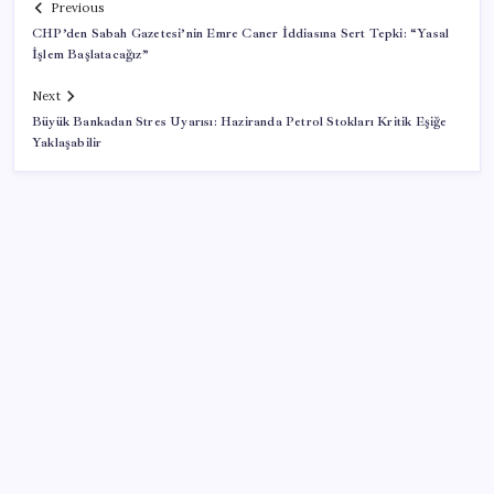
Previous
CHP’den Sabah Gazetesi’nin Emre Caner İddiasına Sert Tepki: “Yasal
İşlem Başlatacağız”
Next
Büyük Bankadan Stres Uyarısı: Haziranda Petrol Stokları Kritik Eşiğe
Yaklaşabilir
SON YAZILAR
Ekran Kartı Fiyatlarına Zam Yolda: Yüzde 40’a Varan
Fiyat Artışı