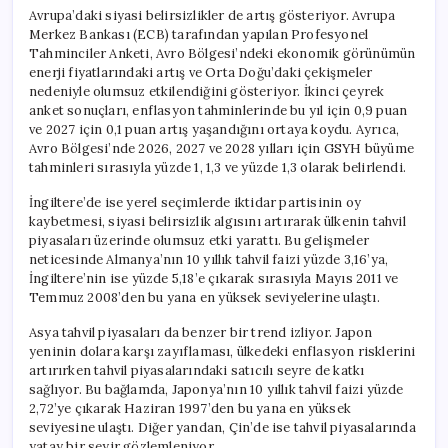
Avrupa’daki siyasi belirsizlikler de artış gösteriyor. Avrupa
Merkez Bankası (ECB) tarafından yapılan Profesyonel
Tahminciler Anketi, Avro Bölgesi’ndeki ekonomik görünümün
enerji fiyatlarındaki artış ve Orta Doğu’daki çekişmeler
nedeniyle olumsuz etkilendiğini gösteriyor. İkinci çeyrek
anket sonuçları, enflasyon tahminlerinde bu yıl için 0,9 puan
ve 2027 için 0,1 puan artış yaşandığını ortaya koydu. Ayrıca,
Avro Bölgesi’nde 2026, 2027 ve 2028 yılları için GSYH büyüme
tahminleri sırasıyla yüzde 1, 1,3 ve yüzde 1,3 olarak belirlendi.
İngiltere’de ise yerel seçimlerde iktidar partisinin oy
kaybetmesi, siyasi belirsizlik algısını artırarak ülkenin tahvil
piyasaları üzerinde olumsuz etki yarattı. Bu gelişmeler
neticesinde Almanya’nın 10 yıllık tahvil faizi yüzde 3,16’ya,
İngiltere’nin ise yüzde 5,18’e çıkarak sırasıyla Mayıs 2011 ve
Temmuz 2008’den bu yana en yüksek seviyelerine ulaştı.
Asya tahvil piyasaları da benzer bir trend izliyor. Japon
yeninin dolara karşı zayıflaması, ülkedeki enflasyon risklerini
artırırken tahvil piyasalarındaki satıcılı seyre de katkı
sağlıyor. Bu bağlamda, Japonya’nın 10 yıllık tahvil faizi yüzde
2,72’ye çıkarak Haziran 1997’den bu yana en yüksek
seviyesine ulaştı. Diğer yandan, Çin’de ise tahvil piyasalarında
yatay bir seyir gözlemleniyor.