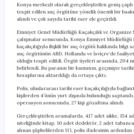
Konya merkezli olarak gerçekleştirilen geniş çaplı b
tespit edilen suç örgütüne yönelik önemli bir bas
alındı ve çok sayıda tarihi eser ele geçirildi.
Emniyet Genel Müdürlüğü Kaçakçılık ve Organize 
çalışmalar sonucunda, Konya Emniyet Müdürlüğü KO
kaçakçılığıyla ilişkili bir suç örgütü hakkında bilgi 
suç örgütünün ABD, Hollanda ve İsviçre’de faaliyet
olduğu tespit edildi. Örgüt üyeleri arasında, 204 
belirlendi. Bu paranın bir kısmının, geçmişte tarih
hesaplarına aktarıldığı da ortaya çıktı.
Polis, uluslararası tarihi eser kaçakçılığıyla bağlantı
kişilerden 4’ünün yurt dışında bulunduğu saptandı.
operasyon sonucunda, 27 kişi gözaltına alındı.
Gerçekleştirilen aramalarda, 417 adet sikke, 154 ade
niteliğinde kitap, 10 adet dedektör, 2 adet tabanca,
alınan şüphelilerden 11’i, polis ifadesinin ardından 