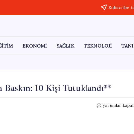
Subscribe t
ĞİTİM
EKONOMİ
SAĞLIK
TEKNOLOJİ
TANI
na Baskın: 10 Kişi Tutuklandı**
9
yorumlar kapal
İl’de
Tarihi
Eser
Kaçakçılığına