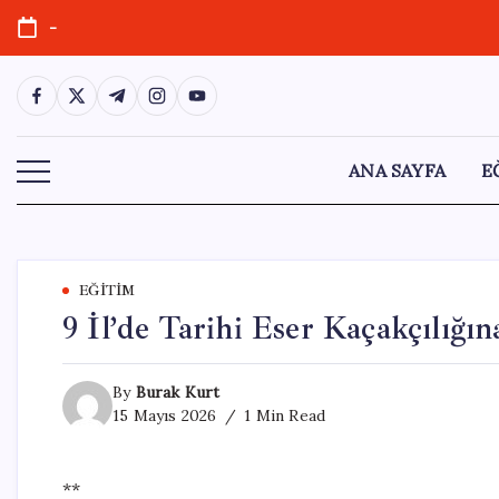
Skip
-
to
content
https://www.facebook.com/
https://twitter.com/
https://t.me/
https://www.instagram.com/
https://youtube.com/
ANA SAYFA
E
EĞITIM
9 İl’de Tarihi Eser Kaçakçılığı
By
Burak Kurt
15 Mayıs 2026
1 Min Read
**