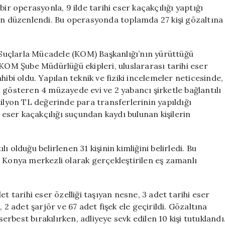
Baskın:
ir operasyonla, 9 ilde tarihi eser kaçakçılığı yaptığı
10
kın düzenlendi. Bu operasyonda toplamda 27 kişi gözaltına
Kişi
Tutuklandı**
için
Suçlarla Mücadele (KOM) Başkanlığı’nın yürüttüğü
M Şube Müdürlüğü ekipleri, uluslararası tarihi eser
sahibi oldu. Yapılan teknik ve fiziki incelemeler neticesinde,
 gösteren 4 müzayede evi ve 2 yabancı şirketle bağlantılı
milyon TL değerinde para transferlerinin yapıldığı
i eser kaçakçılığı suçundan kaydı bulunan kişilerin
lı olduğu belirlenen 31 kişinin kimliğini belirledi. Bu
 Konya merkezli olarak gerçekleştirilen eş zamanlı
t tarihi eser özelliği taşıyan nesne, 3 adet tarihi eser
 2 adet şarjör ve 67 adet fişek ele geçirildi. Gözaltına
serbest bırakılırken, adliyeye sevk edilen 10 kişi tutuklandı