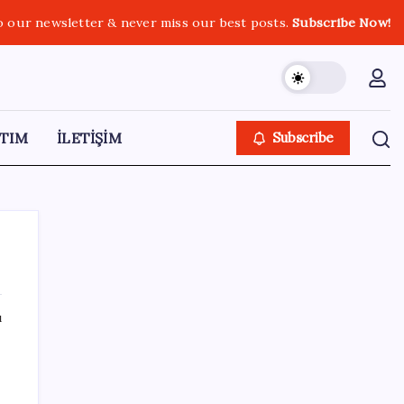
o our newsletter & never miss our best posts.
Subscribe Now!
TIM
İLETİŞİM
Subscribe
ı
SON YAZILAR
Yargıtay’dan Meryem Çap cinayeti kararına
onama: Ağırlaştırılmış müebbet cezası