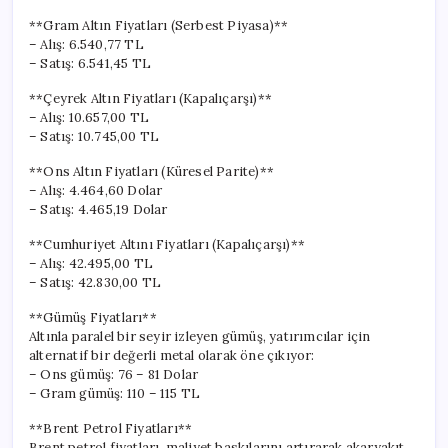
**Gram Altın Fiyatları (Serbest Piyasa)**
– Alış: 6.540,77 TL
– Satış: 6.541,45 TL
**Çeyrek Altın Fiyatları (Kapalıçarşı)**
– Alış: 10.657,00 TL
– Satış: 10.745,00 TL
**Ons Altın Fiyatları (Küresel Parite)**
– Alış: 4.464,60 Dolar
– Satış: 4.465,19 Dolar
**Cumhuriyet Altını Fiyatları (Kapalıçarşı)**
– Alış: 42.495,00 TL
– Satış: 42.830,00 TL
**Gümüş Fiyatları**
Altınla paralel bir seyir izleyen gümüş, yatırımcılar için
alternatif bir değerli metal olarak öne çıkıyor:
– Ons gümüş: 76 – 81 Dolar
– Gram gümüş: 110 – 115 TL
**Brent Petrol Fiyatları**
Brent petrol fiyatları, maliyet baskılarını artırarak akaryakıt