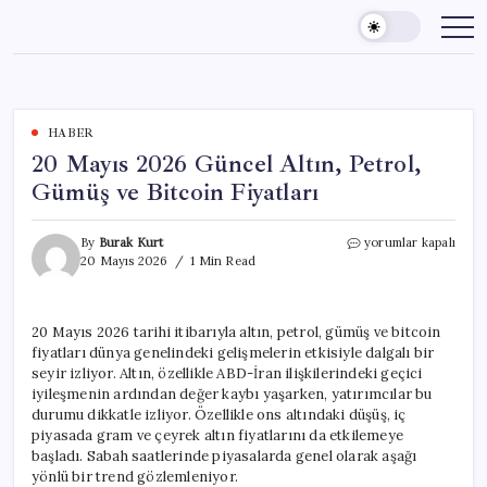
Skip
to
content
HABER
20 Mayıs 2026 Güncel Altın, Petrol,
Gümüş ve Bitcoin Fiyatları
20
By
Burak Kurt
yorumlar kapalı
Mayıs
20 Mayıs 2026
1 Min Read
2026
Güncel
Altın,
20 Mayıs 2026 tarihi itibarıyla altın, petrol, gümüş ve bitcoin
Petrol,
fiyatları dünya genelindeki gelişmelerin etkisiyle dalgalı bir
Gümüş
ve
seyir izliyor. Altın, özellikle ABD-İran ilişkilerindeki geçici
Bitcoin
iyileşmenin ardından değer kaybı yaşarken, yatırımcılar bu
Fiyatları
durumu dikkatle izliyor. Özellikle ons altındaki düşüş, iç
için
piyasada gram ve çeyrek altın fiyatlarını da etkilemeye
başladı. Sabah saatlerinde piyasalarda genel olarak aşağı
yönlü bir trend gözlemleniyor.