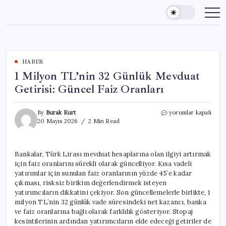
Skip
to
content
HABER
1 Milyon TL’nin 32 Günlük Mevduat
Getirisi: Güncel Faiz Oranları
1
By
Burak Kurt
yorumlar kapalı
Milyon
20 Mayıs 2026
2 Min Read
TL’nin
32
Günlük
Bankalar, Türk Lirası mevduat hesaplarına olan ilgiyi artırmak
Mevduat
için faiz oranlarını sürekli olarak güncelliyor. Kısa vadeli
Getirisi:
Güncel
yatırımlar için sunulan faiz oranlarının yüzde 45’e kadar
Faiz
çıkması, risksiz birikim değerlendirmek isteyen
Oranları
yatırımcıların dikkatini çekiyor. Son güncellemelerle birlikte, 1
için
milyon TL’nin 32 günlük vade süresindeki net kazancı, banka
ve faiz oranlarına bağlı olarak farklılık gösteriyor. Stopaj
kesintilerinin ardından yatırımcıların elde edeceği getiriler de