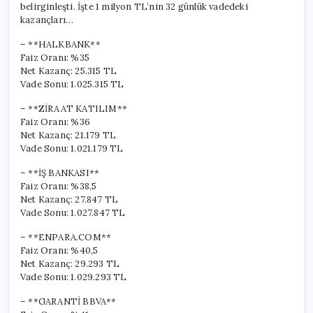
belirginleşti. İşte 1 milyon TL’nin 32 günlük vadedeki
kazançları…
– **HALKBANK**
Faiz Oranı: %35
Net Kazanç: 25.315 TL
Vade Sonu: 1.025.315 TL
– **ZİRAAT KATILIM**
Faiz Oranı: %36
Net Kazanç: 21.179 TL
Vade Sonu: 1.021.179 TL
– **İŞ BANKASI**
Faiz Oranı: %38,5
Net Kazanç: 27.847 TL
Vade Sonu: 1.027.847 TL
– **ENPARA.COM**
Faiz Oranı: %40,5
Net Kazanç: 29.293 TL
Vade Sonu: 1.029.293 TL
– **GARANTİ BBVA**