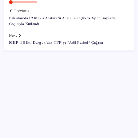
Previous
Pakistan’da 19 Mayıs Atatürk’ü Anma, Gençlik ve Spor Bayramı
Coşkuyla Kutlandı
Next
MHP’li Hilmi Durgun’dan TFF’ye “Adil Futbol” Çağrısı
SON YAZILAR
Türkiye, Suudi Arabistan ve Pakistan üçlü savunma
anlaşması imzaladı